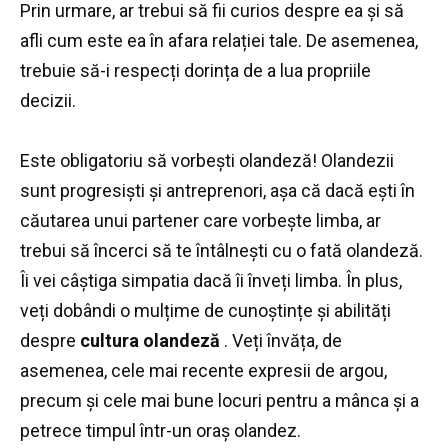
Prin urmare, ar trebui să fii curios despre ea și să
afli cum este ea în afara relației tale.
De asemenea,
trebuie să-i respecți dorința de a lua propriile
decizii.
Este obligatoriu să vorbești olandeză!
Olandezii
sunt progresiști ​​și antreprenori, așa că dacă ești în
căutarea unui partener care vorbește limba, ar
trebui să încerci să te întâlnești cu o fată olandeză.
Îi vei câștiga simpatia dacă îi înveți limba.
În plus,
veți dobândi o mulțime de cunoștințe și abilități
despre
cultura olandeză
.
Veți învăța, de
asemenea, cele mai recente expresii de argou,
precum și cele mai bune locuri pentru a mânca și a
petrece timpul într-un oraș olandez.