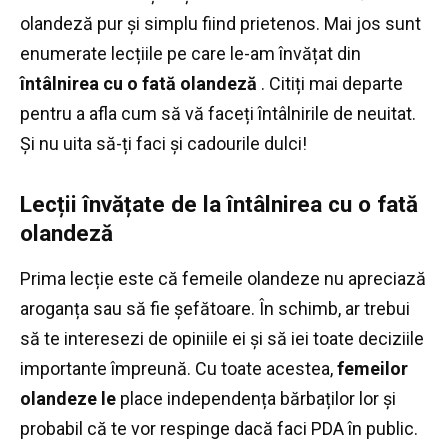
olandeză pur și simplu fiind prietenos.
Mai jos sunt
enumerate lecțiile pe care le-am învățat din
întâlnirea cu o fată olandeză
.
Citiți mai departe
pentru a afla cum să vă faceți întâlnirile de neuitat.
Și nu uita să-ți faci și cadourile dulci!
Lecții învățate de la întâlnirea cu o fată
olandeză
Prima lecție este că femeile olandeze nu apreciază
aroganța sau să fie șefătoare.
În schimb, ar trebui
să te interesezi de opiniile ei și să iei toate deciziile
importante împreună.
Cu toate acestea,
femeilor
olandeze le
place independența bărbaților lor și
probabil că te vor respinge dacă faci PDA în public.