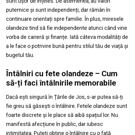
sunt ușor de înțeles.
De asemenea, au valori
puternice și sunt independenți, dar rămân în
continuare orientați spre familie.
În plus, miresele
olandeze tind să fie independente atunci când vine
vorba de carieră și finanțe.
Iată câteva modalități de
a le face o potrivire bună pentru stilul tău de viață și
bugetul tău.
Întâlniri cu fete olandeze – Cum
să-ți faci întâlnirile memorabile
Dacă ești singură în Țările de Jos, s-ar putea să-ți
fie greu să găsești o întâlnire.
Fetele olandeze sunt
foarte discrete și le place să aibă spațiul lor.
Nu
manifestă afecțiune în public, dar iubesc
intimitatea.
Puteți obține o întâlnire cu o fată