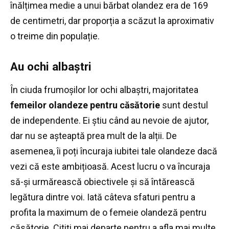
înălțimea medie a unui bărbat olandez era de 169
de centimetri, dar proporția a scăzut la aproximativ
o treime din populație.
Au ochi albaștri
În ciuda frumoșilor lor ochi albaștri, majoritatea
femeilor olandeze pentru căsătorie
sunt destul
de independente.
Ei știu când au nevoie de ajutor,
dar nu se așteaptă prea mult de la alții.
De
asemenea, îi poți încuraja iubitei tale olandeze dacă
vezi că este ambițioasă.
Acest lucru o va încuraja
să-și urmărească obiectivele și să întărească
legătura dintre voi.
Iată câteva sfaturi pentru a
profita la maximum de o femeie olandeză pentru
căsătorie.
Citiți mai departe pentru a afla mai multe