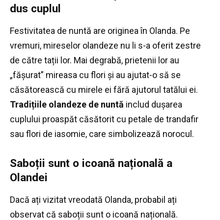
dus cuplul
Festivitatea de nuntă are originea în Olanda.
Pe
vremuri, mireselor olandeze nu li s-a oferit zestre
de către tații lor.
Mai degrabă, prietenii lor au
„fășurat” mireasa cu flori și au ajutat-o ​​să se
căsătorească cu mirele ei fără ajutorul tatălui ei.
Tradițiile olandeze de nuntă
includ dușarea
cuplului proaspăt căsătorit cu petale de trandafir
sau flori de iasomie, care simbolizează norocul.
Saboții sunt o icoană națională a
Olandei
Dacă ați vizitat vreodată Olanda, probabil ați
observat că saboții sunt o icoană națională.