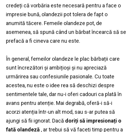
credeți că vorbăria este necesară pentru a face o
impresie bună, olandezii pot tolera de fapt o
anumită tăcere.
Femeile olandeze pot, de
asemenea, să spună când un bărbat încearcă să se
prefacă a fi cineva care nu este.
În general, femeilor olandeze le plac bărbații care
sunt încrezători și ambițioși și nu apreciază
urmărirea sau confesiunile pasionale.
Cu toate
acestea, nu este o idee rea să deschizi despre
sentimentele tale, dar nu-i oferi cadouri ca plată în
avans pentru atenție.
Mai degrabă, oferă-i să-i
acorzi atenția într-un alt mod, sau s-ar putea să
ajungi să fii ignorat.
Dacă
doriți să impresionați o
fată olandeză
, ar trebui să vă faceți timp pentru a