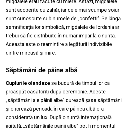
migdalele erau făcute cu miere.
Astăzi, migdalele
sunt acoperite cu zahăr, iar cele mai scumpe soiuri
sunt cunoscute sub numele de „confetti”.
Pe lângă
semnificația lor simbolică, migdalele de Iordania ar
trebui să fie distribuite în număr impar la o nuntă.
Aceasta este o reamintire a legăturii indivizibile
dintre mireasă și mire.
Săptămâni de pâine albă
Cuplurile olandeze
se bucură de timpul lor ca
proaspăt căsătoriți după ceremonie.
Aceste
„săptămâni ale pâinii albe” durează șase săptămâni
și onorează perioada în care pâinea albă era
considerată un lux.
După o nuntă internațională
agitată, „săptămânile pâinii albe” pot fi momentul