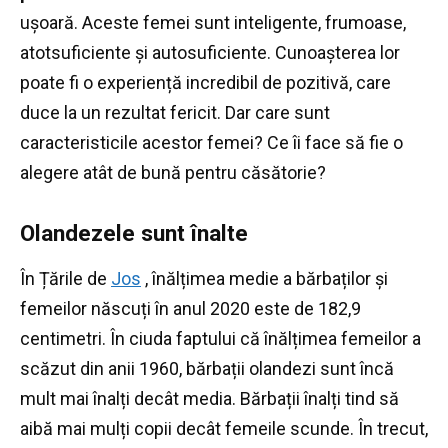
ușoară.
Aceste femei sunt inteligente, frumoase,
atotsuficiente și autosuficiente.
Cunoașterea lor
poate fi o experiență incredibil de pozitivă, care
duce la un rezultat fericit.
Dar care sunt
caracteristicile acestor femei?
Ce îi face să fie o
alegere atât de bună pentru căsătorie?
Olandezele sunt înalte
În Țările de
Jos
, înălțimea medie a bărbaților și
femeilor născuți în anul 2020 este de 182,9
centimetri.
În ciuda faptului că înălțimea femeilor a
scăzut din anii 1960, bărbații olandezi sunt încă
mult mai înalți decât media.
Bărbații înalți tind să
aibă mai mulți copii decât femeile scunde.
În trecut,