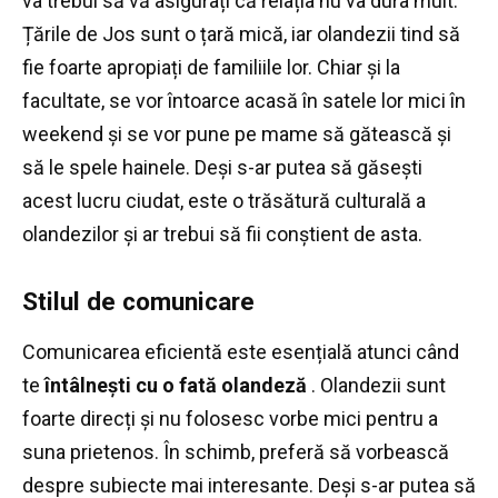
va trebui să vă asigurați că relația nu va dura mult.
Țările de Jos sunt o țară mică, iar olandezii tind să
fie foarte apropiați de familiile lor.
Chiar și la
facultate, se vor întoarce acasă în satele lor mici în
weekend și se vor pune pe mame să gătească și
să le spele hainele.
Deși s-ar putea să găsești
acest lucru ciudat, este o trăsătură culturală a
olandezilor și ar trebui să fii conștient de asta.
Stilul de comunicare
Comunicarea eficientă este esențială atunci când
te
întâlnești cu o fată olandeză
.
Olandezii sunt
foarte direcți și nu folosesc vorbe mici pentru a
suna prietenos.
În schimb, preferă să vorbească
despre subiecte mai interesante.
Deși s-ar putea să