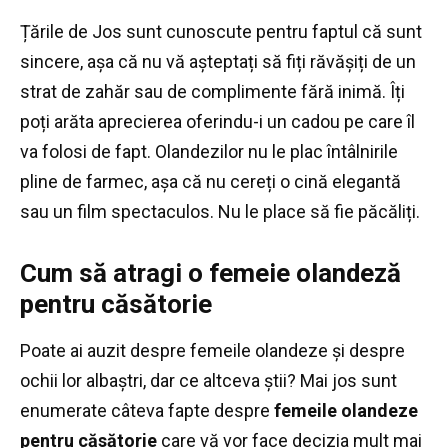
Țările de Jos sunt cunoscute pentru faptul că sunt
sincere, așa că nu vă așteptați să fiți răvășiți de un
strat de zahăr sau de complimente fără inimă.
Îți
poți arăta aprecierea oferindu-i un cadou pe care îl
va folosi de fapt.
Olandezilor nu le plac întâlnirile
pline de farmec, așa că nu cereți o cină elegantă
sau un film spectaculos.
Nu le place să fie păcăliți.
Cum să atragi o femeie olandeză
pentru căsătorie
Poate ai auzit despre femeile olandeze și despre
ochii lor albaștri, dar ce altceva știi?
Mai jos sunt
enumerate câteva fapte despre
femeile olandeze
pentru căsătorie
care vă vor face decizia mult mai