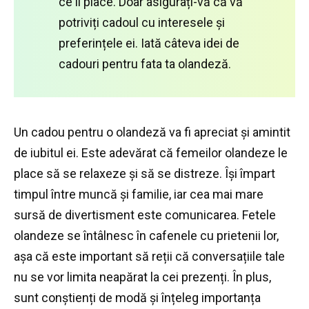
ce îi place.
Doar asigurați-vă că vă
potriviți cadoul cu interesele și
preferințele ei.
Iată câteva idei de
cadouri pentru fata ta olandeză.
Un cadou pentru o olandeză va fi apreciat și amintit
de iubitul ei.
Este adevărat că femeilor olandeze le
place să se relaxeze și să se distreze.
Își împart
timpul între muncă și familie, iar cea mai mare
sursă de divertisment este comunicarea.
Fetele
olandeze se întâlnesc în cafenele cu prietenii lor,
așa că este important să reții că conversațiile tale
nu se vor limita neapărat la cei prezenți.
În plus,
sunt conștienți de modă și înțeleg importanța