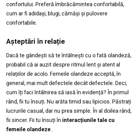
confortului.
Preferă îmbrăcămintea confortabilă,
cum ar fi adidași, blugi, cămăși și pulovere
confortabile.
Așteptări în relație
Dacă te gândești să te întâlnești cu o fată olandeză,
probabil că ai auzit despre ritmul lent și atent al
relațiilor de acolo.
Femeile olandeze acceptă, în
general, mai mult defectele decât defectele.
Deci,
cum îți faci întâlnirea să iasă în evidență?
În primul
rând, fii tu însuți.
Nu arăta timid sau lipicios.
Păstrați
lucrurile casual, dar nu prea simple.
În al doilea rând,
fii sincer.
Fii tu însuți în
interacțiunile tale cu
femeile olandeze
.