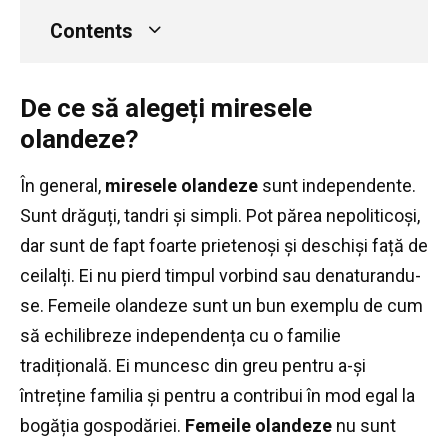
Contents
De ce să alegeți miresele
olandeze?
În general,
miresele olandeze
sunt independente.
Sunt drăguți, tandri și simpli.
Pot părea nepoliticoși,
dar sunt de fapt foarte prietenoși și deschiși față de
ceilalți.
Ei nu pierd timpul vorbind sau denaturandu-
se.
Femeile olandeze sunt un bun exemplu de cum
să echilibreze independența cu o familie
tradițională.
Ei muncesc din greu pentru a-și
întreține familia și pentru a contribui în mod egal la
bogăția gospodăriei.
Femeile olandeze
nu sunt