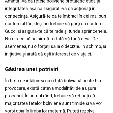
Amintiți-vă că fetele boliviene prețuiesc etica și
integritatea, așa că asigurați-vă că acționați în
consecință.
Asigură-te că te îmbraci în cel mai bun
costum al tău, deși nu trebuie să porți un costum
Gucci și asigură-te că te rade și tunde sprâncenele.
Nu o face să se simtă forțată să facă ceva.
De
asemenea, nu o forțați să ia o decizie.
În schimb, ia
inițiativa și arată că ești interesat de viața ei.
Găsirea unei potriviri
În timp ce întâlnirea cu o fată boliviană poate fi o
provocare, există câteva modalități de a ușura
procesul.
În primul rând, trebuie să rețineți că
majoritatea fetelor boliviene sunt timide și vă vor
vorbi doar în limba lor maternă.
Puteți rezolva