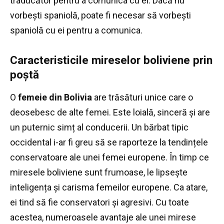
traducător pentru a comunica cu ei.
Dacă nu
vorbești spaniolă, poate fi necesar să vorbești
spaniolă cu ei pentru a comunica.
Caracteristicile mireselor boliviene prin
poștă
O
femeie din Bolivia
are trăsături unice care o
deosebesc de alte femei.
Este loială, sinceră și are
un puternic simț al conducerii.
Un bărbat tipic
occidental i-ar fi greu să se raporteze la tendințele
conservatoare ale unei femei europene.
În timp ce
miresele boliviene sunt frumoase, le lipsește
inteligența și carisma femeilor europene.
Ca atare,
ei tind să fie conservatori și agresivi.
Cu toate
acestea, numeroasele avantaje ale unei mirese