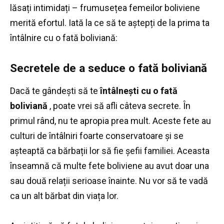
lăsați intimidați – frumusețea femeilor boliviene
merită efortul.
Iată la ce să te aștepți de la prima ta
întâlnire cu o fată boliviană:
Secretele de a seduce o fată boliviană
Dacă te gândești să te
întâlnești cu o fată
boliviană
, poate vrei să afli câteva secrete.
În
primul rând, nu te apropia prea mult.
Aceste fete au
culturi de întâlniri foarte conservatoare și se
așteaptă ca bărbații lor să fie șefii familiei.
Aceasta
înseamnă că multe fete boliviene au avut doar una
sau două relații serioase înainte.
Nu vor să te vadă
ca un alt bărbat din viața lor.