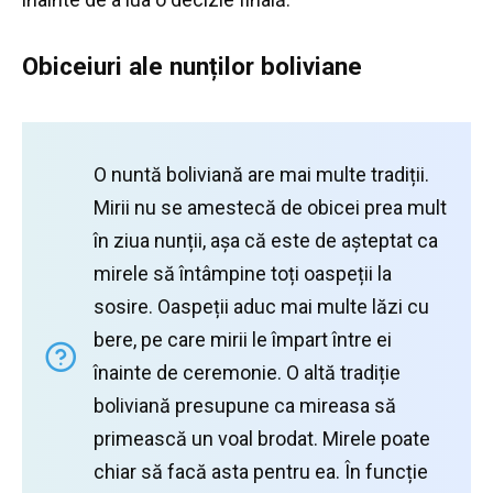
Obiceiuri ale nunților boliviane
O nuntă boliviană are mai multe tradiții.
Mirii nu se amestecă de obicei prea mult
în ziua nunții, așa că este de așteptat ca
mirele să întâmpine toți oaspeții la
sosire.
Oaspeții aduc mai multe lăzi cu
bere, pe care mirii le împart între ei
înainte de ceremonie.
O altă tradiție
boliviană presupune ca mireasa să
primească un voal brodat.
Mirele poate
chiar să facă asta pentru ea.
În funcție