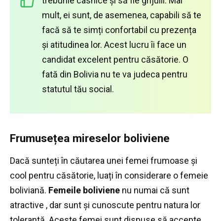
treburile casnice și să fie grijulii.
Mai
mult, ei sunt, de asemenea, capabili să te
facă să te simți confortabil cu prezența
și atitudinea lor.
Acest lucru îi face un
candidat excelent pentru căsătorie.
O
fată din Bolivia nu te va judeca pentru
statutul tău social.
Frumusețea mireselor boliviene
Dacă sunteți în căutarea unei femei frumoase și
cool pentru căsătorie, luați în considerare o femeie
boliviană.
Femeile boliviene
nu numai că sunt
atractive
, dar sunt și cunoscute pentru natura lor
tolerantă.
Aceste femei sunt dispuse să accepte