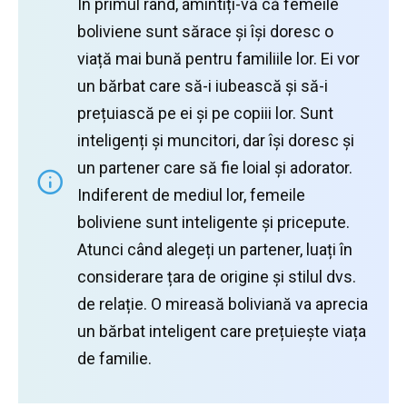
În primul rând, amintiți-vă că femeile
boliviene sunt sărace și își doresc o
viață mai bună pentru familiile lor.
Ei vor
un bărbat care să-i iubească și să-i
prețuiască pe ei și pe copiii lor.
Sunt
inteligenți și muncitori, dar își doresc și
un partener care să fie loial și adorator.
Indiferent de mediul lor, femeile
boliviene sunt inteligente și pricepute.
Atunci când alegeți un partener, luați în
considerare țara de origine și stilul dvs.
de relație.
O mireasă boliviană va aprecia
un bărbat inteligent care prețuiește viața
de familie.