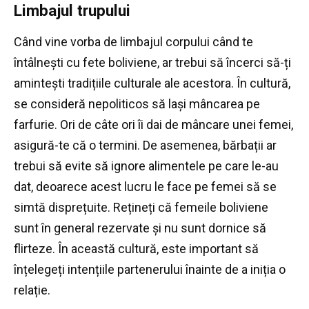
Limbajul trupului
Când vine vorba de limbajul corpului când te
întâlnești cu fete boliviene, ar trebui să încerci să-ți
amintești tradițiile culturale ale acestora.
În cultură,
se consideră nepoliticos să lași mâncarea pe
farfurie.
Ori de câte ori îi dai de mâncare unei femei,
asigură-te că o termini.
De asemenea, bărbații ar
trebui să evite să ignore alimentele pe care le-au
dat, deoarece acest lucru le face pe femei să se
simtă disprețuite.
Rețineți că femeile boliviene
sunt în general rezervate și nu sunt dornice să
flirteze.
În această cultură, este important să
înțelegeți intențiile partenerului înainte de a iniția o
relație.