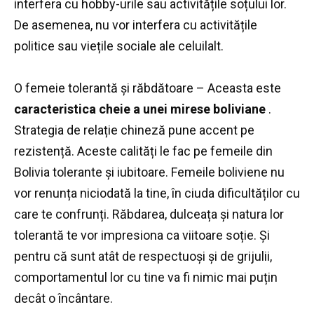
interfera cu hobby-urile sau activitățile soțului lor.
De asemenea, nu vor interfera cu activitățile
politice sau viețile sociale ale celuilalt.
O femeie tolerantă și răbdătoare – Aceasta este
caracteristica cheie a unei mirese boliviane
.
Strategia de relație chineză pune accent pe
rezistență.
Aceste calități le fac pe femeile din
Bolivia tolerante și iubitoare.
Femeile boliviene nu
vor renunța niciodată la tine, în ciuda dificultăților cu
care te confrunți.
Răbdarea, dulceața și natura lor
tolerantă te vor impresiona ca viitoare soție.
Și
pentru că sunt atât de respectuoși și de grijulii,
comportamentul lor cu tine va fi nimic mai puțin
decât o încântare.