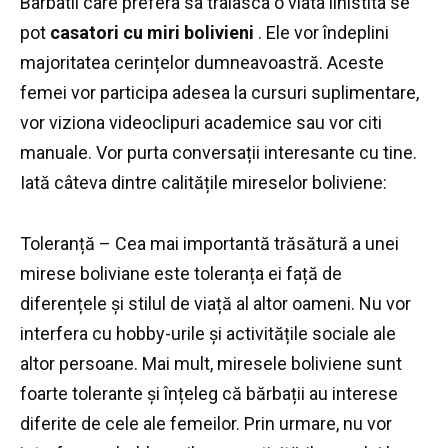
Barbatii care prefera sa traiasca o viata linistita se
pot
casatori cu miri bolivieni
.
Ele vor îndeplini
majoritatea cerințelor dumneavoastră.
Aceste
femei vor participa adesea la cursuri suplimentare,
vor viziona videoclipuri academice sau vor citi
manuale.
Vor purta conversații interesante cu tine.
Iată câteva dintre calitățile mireselor boliviene:
Toleranță – Cea mai importantă trăsătură a unei
mirese boliviane este toleranța ei față de
diferențele și stilul de viață al altor oameni.
Nu vor
interfera cu hobby-urile și activitățile sociale ale
altor persoane.
Mai mult, miresele boliviene sunt
foarte tolerante și înțeleg că bărbații au interese
diferite de cele ale femeilor.
Prin urmare, nu vor