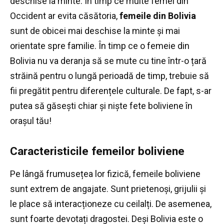
deschise la minte.
În timp ce multe femei din
Occident ar evita căsătoria,
femeile din Bolivia
sunt de obicei mai deschise la minte și mai
orientate spre familie.
În timp ce o femeie din
Bolivia nu va deranja să se mute cu tine într-o țară
străină pentru o lungă perioadă de timp, trebuie să
fii pregătit pentru diferențele culturale.
De fapt, s-ar
putea să găsești chiar și niște fete boliviene în
orașul tău!
Caracteristicile femeilor boliviene
Pe lângă frumusețea lor fizică, femeile boliviene
sunt extrem de angajate.
Sunt prietenoși, grijulii și
le place să interacționeze cu ceilalți.
De asemenea,
sunt foarte devotați dragostei.
Deși Bolivia este o