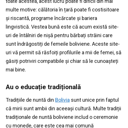
toate acestea, acest lucru poate fi dificil din mai
multe motive: călătoria în țară poate fi costisitoare
și riscantă, programe încărcate și bariera
lingvistică.
Vestea bună este că acum există site-
uri de întâlniri de nișă pentru bărbați străini care
sunt îndrăgostiți de femeile boliviene.
Aceste site-
uri vă permit să răsfoiți profilurile a mii de femei, să
găsiți potriviri compatibile și chiar să le cunoașteți
mai bine.
Au o educație tradițională
Tradițiile de nuntă din
Bolivia
sunt unice prin faptul
că mirii sunt ambii din aceeași cultură.
Multe tradiții
tradiționale de nuntă boliviene includ o ceremonie
cu monede, care este cea mai comună