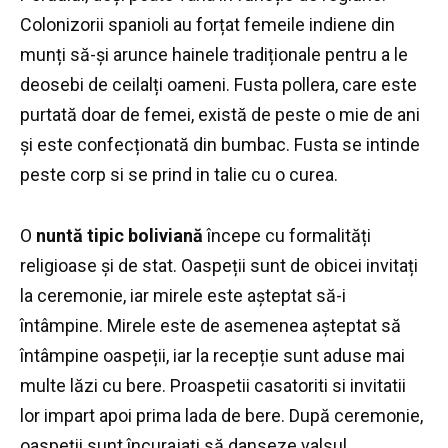
Colonizorii spanioli au forțat femeile indiene din
munți să-și arunce hainele tradiționale pentru a le
deosebi de ceilalți oameni.
Fusta pollera, care este
purtată doar de femei, există de peste o mie de ani
și este confecționată din bumbac.
Fusta se intinde
peste corp si se prind in talie cu o curea.
O
nuntă tipic boliviană
începe cu formalități
religioase și de stat.
Oaspeții sunt de obicei invitați
la ceremonie, iar mirele este așteptat să-i
întâmpine.
Mirele este de asemenea așteptat să
întâmpine oaspeții, iar la recepție sunt aduse mai
multe lăzi cu bere.
Proaspetii casatoriti si invitatii
lor impart apoi prima lada de bere.
După ceremonie,
oaspeții sunt încurajați să danseze valsul